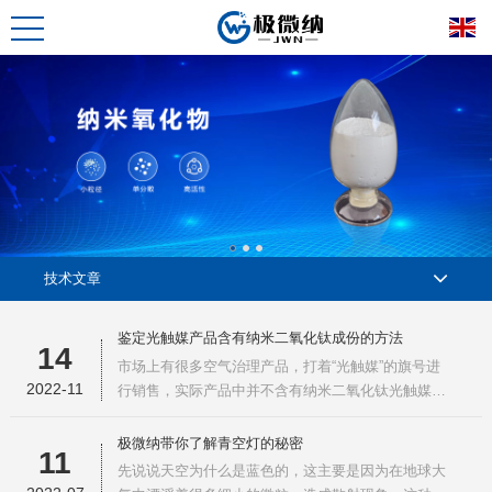
技术文章
鉴定光触媒产品含有纳米二氧化钛成份的方法
14
市场上有很多空气治理产品，打着“光触媒”的旗号进
2022-11
行销售，实际产品中并不含有纳米二氧化钛光触媒成
份。那么该如何快速、简易的鉴定出这类产品中是否
含有光触媒物质呢，宁波极微纳科技有限公司给您总
极微纳带你了解青空灯的秘密
11
结了以下几点鉴定的方法，供各位顾客和同行参考：
先说说天空为什么是蓝色的，这主要是因为在地球大
方法1：看产品溶液的状态。如果产品完全呈现出溶