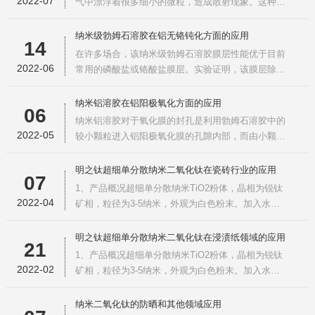
2022-07
气中漂浮着很多细小的微粒，造成散射现象。这种散
液状态，即真溶液状
射被称为瑞利散射，是指当光线通过远小于光波长微
小的颗粒的时候出现的一种散射现象。我们地球上的
纳米级勃姆石溶胶在铝无铬钝化方面的应用
14
可见光是由360纳米~830纳米的蓝-红光组合而成，于
在许多场合，该纳米级勃姆石溶胶膜层性能优于目前
是，我们看到的天空就呈现出蓝色（蓝光波长短）。
2022-06
常用的磷酸盐或铬酸盐膜层。实验证明，该膜层除了
青空灯也叫蓝天灯，晴空灯
具有防腐蚀作用外，还对多种聚合物，如油漆、合成
橡胶和粘结剂有良好的粘合性能。当勃姆石溶胶黏度
纳米铝溶胶在铝阳极氧化方面的应用
06
低于5.6ｍPa/s，且溶胶粒度小于100nm时，溶胶涂
纳米铝溶胶对于氧化膜的封孔是利用勃姆石溶胶中的
层与漆膜的干结合力合格。所以在铝表面处理中，经
2022-05
较小颗粒进入铝阳极氧化膜的孔隙内部，而由小颗粒
过纳米级勃姆石溶胶浸泡处理
聚集成的大颗粒则覆盖于氧化膜表层上，封孔后的氧
化膜经过干燥排除氧化膜中的水分，并于氧化膜表层
明之钛超细单分散纳米二氧化钛在瓷砖行业的应用
07
形成耐腐蚀性较强的溶胶-凝胶膜层。因而含有溶胶-
1、产品概况超细单分散纳米TiO2粉体，晶相为锐钛
凝胶膜层的勃姆石溶胶封孔膜的耐酸性较好。（1）
2022-04
矿相，粒径为3-5纳米，外观为白色粉末。加入水中
封闭工艺参数温度：室温即可
快速形成淡蓝色胶体状分散液，长期稳定不分层；光
催化效率是竟品的10倍，用于分解甲醛、苯、TVOC
明之钛超细单分散纳米二氧化钛在浸渍纸领域的应用
21
等空气污染物，具备优异的杀菌消毒、自清洁功效。
1、产品概况超细单分散纳米TiO2粉体，晶相为锐钛
第三方机构鉴定本产品安全性高、无毒性，可放心使
2022-02
矿相，粒径为3-5纳米，外观为白色粉末。加入水中
用。2、使用方法将纳米二
快速形成淡蓝色胶体状分散液，长期稳定不分层；光
催化效率是竟品的10倍，用于分解甲醛、苯、TVOC
纳米二氧化钛的防晒和其他领域应用