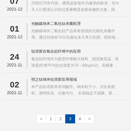
07
等空气污染物，具备优异的杀菌消毒、自清洁功效。
20世纪70年代前，晒黑皮肤曾作为健美的标准，但今
第三方机构鉴定本产品安全性高、无毒性，可放心使
2021-12
天人们逐渐认识到过度暴晒是皮肤保健的大敌，因此
用。2、使用方法将纳米二氧化钛
以避免紫外线晒伤为目的的防晒隔离产品发展迅速。
纳米二氧化钛由于无毒、对皮肤无刺激、热稳定性好
光触媒纳米二氧化钛杀菌机理
01
高温不分解等优势而鹤立鸡群。据预测，在化妆品领
光触媒纳米二氧化钛产品具有很强的光催化杀菌作
域，日本每年作为防晒隔离剂、彩妆粉底和口红等产
2021-12
用。通过对纳米TiO2光催化杀灭革兰氏阴、阳性细菌
品的添加原料，就需纳米二
的致死曲线进行对比、常规培养验证和透射电镜观察
得出结论：纳米TiO2光催化灭菌首先是从细菌细胞壁
铝溶胶在氧化铝纤维中的应用
24
开始，其产生的自由基能破坏细胞壁结构，使细胞壁
氧化铝纤维作为新型纤维耐火材料，因其耐高温、高
断裂、破损，质膜解体，然后进入胞体内部破坏内膜
2021-11
强度(纤维平均抗拉强度为70～80kg/m2)、高模量、
和细胞组分，使细胞质凝聚，
低导热率、抗化学侵蚀能力强等显著优于陶瓷纤维的
优点，长期使用温度为1200℃～1500℃，最高使用
明之钛纳米铝溶胶应用领域
02
温度为1600℃，普遍应用于大型冶金工业炉、陶瓷行
本产品铝溶胶具有弱酸性、纳米粒子小、大比表面
业的电瓷烧成窑和陶瓷焙烧炉、高温窑炉等。现阶段
2021-11
积、透明性高、分散均匀、 长期稳定不团聚、胶粘
生产多采用溶胶凝胶法法制备生
性、触变性、吸附性及现配现用等特征 ，应用领域
广阔。1、无机纤维及耐火材料工业的应用铝溶胶具
有粘结性、成膜性和耐热性，可将其用作玻璃纤维、
<
1
2
3
4
>
石棉、陶瓷等无机纤维的粘结剂，并能任意喷涂使
用；也可与耐火材料粉末或无机纤维