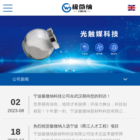
公司新闻
宁波极微纳科技公司在武汉期待您的到访！
02
世界拥有绿色，地球才有脉搏；环保大舞台，科技创
2023-08
精彩！十年磨一剑、宁波极微纳新材料科技有限公司
历时15年的发展，成为了一支：拥有十几名科研人员
（大部分为博士和现任教授）、2个自动化生产厂
热烈祝贺极微纳入选宁波《甬江人才工程》项目
18
区、几十项发明专利的环保铁军一个个优秀产品走向
宁波极微纳新材料科技有限公司技术总监李建明博
全球：3-5纳米光触媒技术全球顶端，远销40多个国