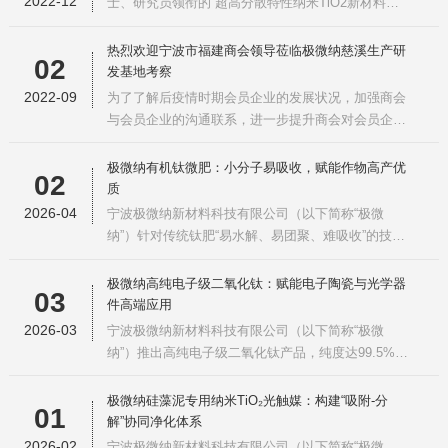
2022-12
士、研究员领衔的“超高分散特性纳米TiO2新材料低
家；不惧高温高湿，并且持久长
成本规模化开发利用”项目，历经申报筛选、资格审
查、多次专家评审、真实性审查、尽调走访、审定发
热烈欢迎宁波市福建商会领导莅临极微纳慈溪生产研
02
文等重重考核，在百余家高科技型技术企业的竞争中
发基地考察
脱颖而出，成功入选了2022年度《甬江人才工程》资
2022-09
为了了解后疫情时期会员企业的发展状况，加强商会
本引才团队项目。宁波《甬江
与会员企业的沟通联系，进一步提升商会对会员企业
的服务与关心，2022年8月31日下午，宁波市福建商
会执行会长张宗保、常务副会长曾福麟，副会长兼秘
极微纳有机钛微肥：小分子易吸收，赋能作物高产优
02
书长王传炎、副会长何太国、孙华强、顾问朱建中、
质
理事吴金生、青年会副会长张翔、会员尹珍秀、办公
2026-04
宁波极微纳新材料科技有限公司（以下简称“极微
室耿淑兰一行10人走访了宁波
纳”）针对传统钛肥“易水解、易团聚、难吸收”的技术
痛点，推出新一代有机钛溶液系列产品，主要包括柠
檬酸钛、乳酸钛、草酸钛、三乙醇胺钛等有机钛络合
极微纳高纯电子级二氧化钛：赋能电子陶瓷与光学器
03
物。该系列产品采用先进分散工艺，将钛元素稳定在
件高端应用
离子或小分子状态，确保高效穿透植物叶面屏障，实
2026-03
宁波极微纳新材料科技有限公司（以下简称“极微
现真正的“易吸收、高转
纳”）推出高纯电子级二氧化钛产品，纯度达99.5%以
上（部分规格≥99.9%），严格管控碱金属、碱土金
属及放射性元素等有害杂质，粒径可控制在亚微米至
极微纳硅藻泥专用纳米TiO₂光触媒：构建“吸附-分
01
纳米级，广泛应用于热敏电阻（PTC）、片式多层陶
解”协同净化体系
瓷电容器（MLCC）、压电陶瓷（PZT）等电子陶瓷
2026-02
宁波极微纳新材料科技有限公司（以下简称“极微