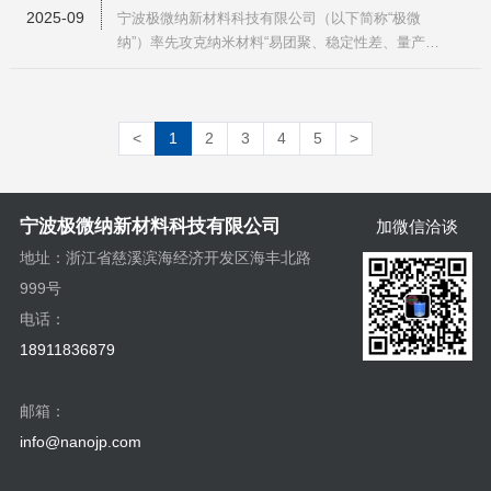
品，以及多种浓度、多种溶剂体系的二氧化钛分散
2025-09
宁波极微纳新材料科技有限公司（以下简称“极微
液，广泛应用于环保治理、高端制造
纳”）率先攻克纳米材料“易团聚、稳定性差、量产
难、成本高”等行业核心技术难题，推出涵盖钛产
业、铝产业及储备产品的全系列纳米氧化物产品，广
泛应用于锂电池、电子元器件、催化剂、涂料、纺
<
1
2
3
4
5
>
织、光催化、自清洁等多个领域。一、核心技术领
先，产品性能优异依托纳米材料单分
宁波极微纳新材料科技有限公司
加微信洽谈
地址：浙江省慈溪滨海经济开发区海丰北路
999号
电话：
18911836879
邮箱：
info@nanojp.com